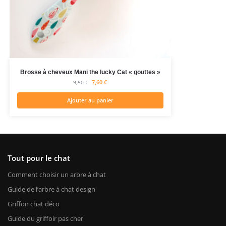
Brosse à cheveux Mani the lucky Cat « gouttes »
7,60
€
9,50
€
Ajouter au panier
Tout pour le chat
Comment choisir un arbre à chat
Guide de l’arbre à chat design
Griffoir chat déco
Guide du griffoir pas cher