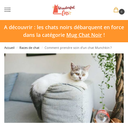
0
A découvrir : les chats noirs débarquent en force
dans la catégorie
Mug Chat Noir
!
Accueil
Races de chat
Comment prendre soin d’un chat Munchkin ?
/
/